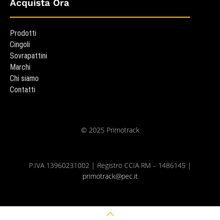
Acquista Ora
Prodotti
Cingoli
Sovrapattini
Marchi
Chi siamo
Contatti
© 2025 Primotrack
P.IVA 13960231002 | Registro CCIA RM – 1486145 |
primotrack@pec.it